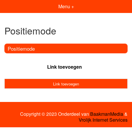
Menu +
Positiemode
Positiemode
Link toevoegen
Link toevoegen
Copyright © 2023 Onderdeel van
BaakmanMedia
&
Vrolijk Internet Services