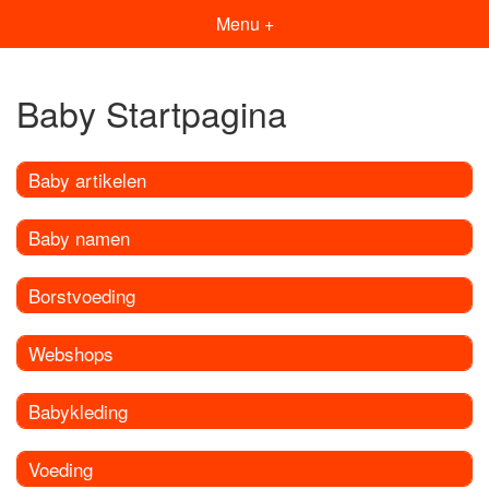
Menu +
Baby Startpagina
Baby artikelen
Baby namen
Borstvoeding
Webshops
Babykleding
Voeding