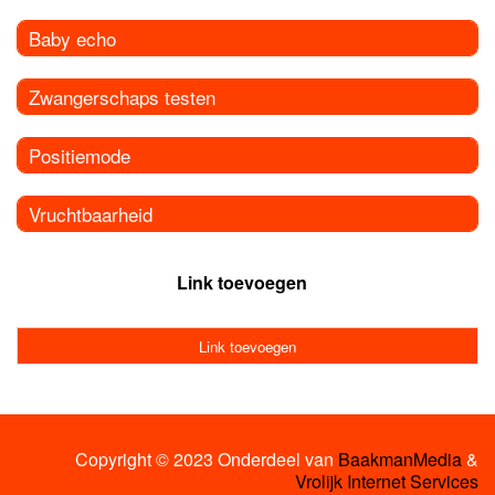
Baby echo
Zwangerschaps testen
Positiemode
Vruchtbaarheid
Link toevoegen
Link toevoegen
Copyright © 2023 Onderdeel van
BaakmanMedia
&
Vrolijk Internet Services