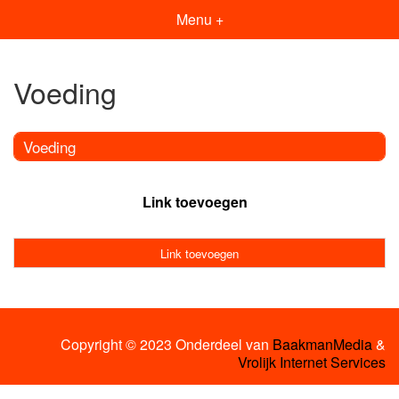
Menu +
Voeding
Voeding
Link toevoegen
Link toevoegen
Copyright © 2023 Onderdeel van
BaakmanMedia
&
Vrolijk Internet Services